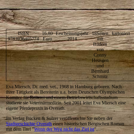
ISBN
16,80
Erscheinungsjahr
18Seiten
kartoniert
9783936405774
Euro
2014
mit
Bildern
von
Conny
Heusgen
und
Bernhard
Schmitz
Eva Miersch, Dr. med. vet., 1968 in Hamburg geboren. Nach
ihrer Tätigkeit als Bereiterin u.a. beim Deutschen Olympischen
Komitee für Reiterei und einem Betriebswirtschaftsstudium
studierte sie Veterinärmedizin. Seit 2001 leitet Eva Miersch eine
eigene Pferdepraxis in Overath.
Im Verlag Bücken & Sulzer veröffentichte Sie neben der
Stadtgeschichte Overath
einen historischen Bergischen Roman
mit dem Titel "
Wenn der Weg nicht das Ziel ist
".