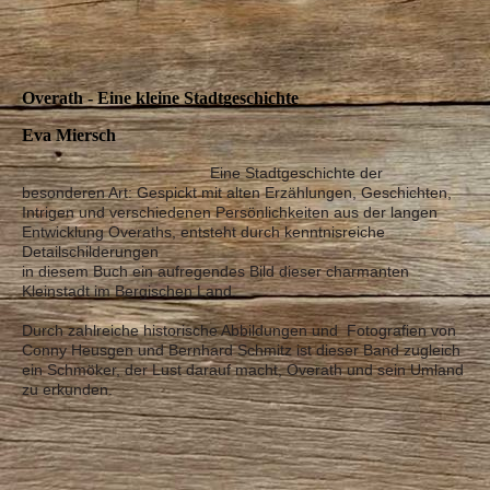
Overath - Eine kleine Stadtgeschichte
Eva Miersch
Eine Stadtgeschichte der
besonderen Art: Gespickt mit alten Erzählungen, Geschichten,
Intrigen und verschiedenen Persönlichkeiten aus der langen
Entwicklung Overaths, entsteht durch kenntnisreiche
Detailschilderungen
in diesem Buch ein aufregendes Bild dieser charmanten
Kleinstadt im Bergischen Land.
Durch zahlreiche historische Abbildungen und Fotografien von
Conny Heusgen und Bernhard Schmitz ist dieser Band zugleich
ein Schmöker, der Lust darauf macht, Overath und sein Umland
zu erkunden.