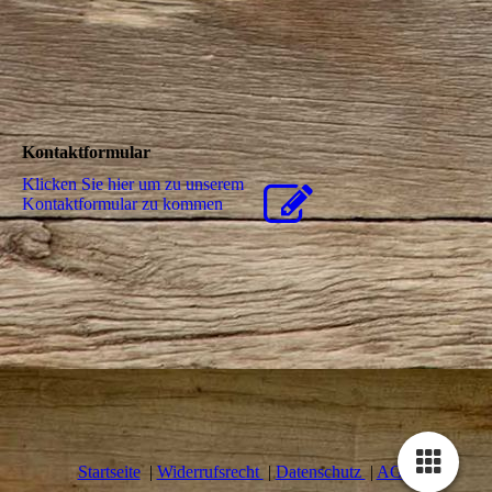
Kontaktformular
Klicken Sie hier um zu unserem
Kon­takt­for­mu­lar zu kommen
Startseite
|
Widerrufsrecht
|
Datenschutz
|
AGB